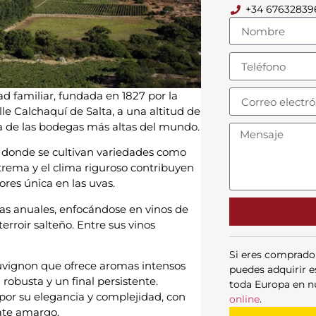
+34 67632839
 familiar, fundada en 1827 por la
lle Calchaquí de Salta, a una altitud de
na de las bodegas más altas del mundo.
, donde se cultivan variedades como
trema y el clima riguroso contribuyen
res única en las uvas.
s anuales, enfocándose en vinos de
erroir salteño. Entre sus vinos
Si eres comprado
uvignon que ofrece aromas intensos
puedes adquirir e
 robusta y un final persistente.
toda Europa en n
por su elegancia y complejidad, con
online
.
ate amargo.