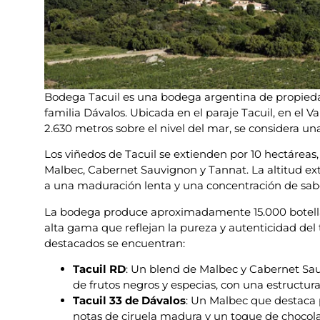
Bodega Tacuil es una bodega argentina de propiedad
familia Dávalos. Ubicada en el paraje Tacuil, en el Va
2.630 metros sobre el nivel del mar, se considera u
Los viñedos de Tacuil se extienden por 10 hectáreas
Malbec, Cabernet Sauvignon y Tannat. La altitud ex
a una maduración lenta y una concentración de sabo
La bodega produce aproximadamente 15.000 botella
alta gama que reflejan la pureza y autenticidad del t
destacados se encuentran:
Tacuil RD
: Un blend de Malbec y Cabernet Sa
de frutos negros y especias, con una estructura
Tacuil 33 de Dávalos
: Un Malbec que destaca 
notas de ciruela madura y un toque de chocol