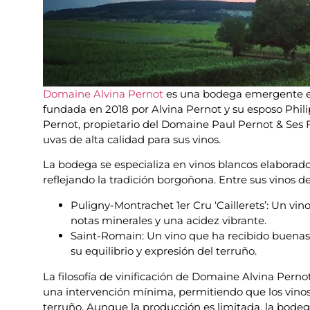
Domaine Alvina Pernot
es una bodega emergente en
fundada en 2018 por Alvina Pernot y su esposo Phili
Pernot, propietario del Domaine Paul Pernot & Ses Fi
uvas de alta calidad para sus vinos.
La bodega se especializa en vinos blancos elabora
reflejando la tradición borgoñona. Entre sus vinos 
Puligny-Montrachet 1er Cru ‘Caillerets’: Un vi
notas minerales y una acidez vibrante.
Saint-Romain: Un vino que ha recibido buenas
su equilibrio y expresión del terruño.
La filosofía de vinificación de Domaine Alvina Pernot
una intervención mínima, permitiendo que los vino
terruño. Aunque la producción es limitada, la bode