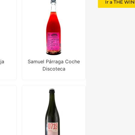
Ir a THE WI
ja
Samuel Párraga Coche
Discoteca