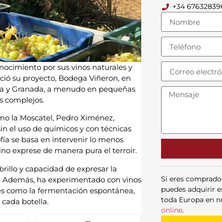
+34 67632839
ocimiento por sus vinos naturales y
nició su proyecto, Bodega Viñeron, en
laga y Granada, a menudo en pequeñas
os complejos.
mo la Moscatel, Pedro Ximénez,
in el uso de químicos y con técnicas
fía se basa en intervenir lo menos
vino exprese de manera pura el terroir.
rillo y capacidad de expresar la
Si eres comprado
as. Además, ha experimentado con vinos
puedes adquirir e
les como la fermentación espontánea,
toda Europa en n
 cada botella.
online
.