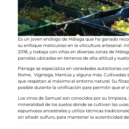
Es un joven enólogo de Málaga que ha ganado recon
su enfoque meticuloso en la viticultura artesanal. I
2018, y trabaja con viñas en diversas zonas de Má
parcelas ubicadas en terrenos de alta altitud y suel
Párraga se especializa en variedades autóctonas co
Rome, Vigiriega, Mantúa y alguna más. Cultivadas s
que respetan al máximo el entorno natural. Su filoso
posible durante la vinificación para permitir que el 
Los vinos de Samuel son conocidos por su limpieza, b
mineralidad de los suelos donde se cultivan las uv
espumosos ancestrales y utiliza técnicas tradiciona
sin añadir sulfuro, para mantener la autenticidad de